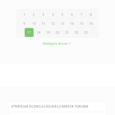
1
2
3
4
5
6
7
8
9
10
11
12
13
14
15
16
17
18
19
20
21
22
23
Następna strona
STRATEGIA ROZWOJU EDUKACJI MIASTA TORUNIA