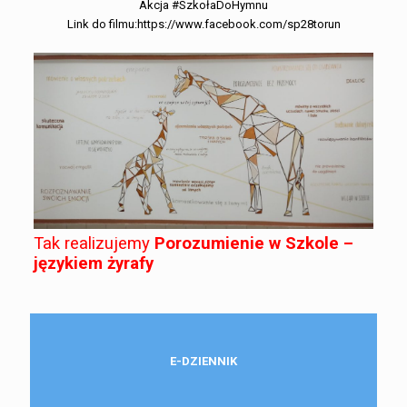
Akcja
#SzkołaDoHymnu
Link do filmu:
https://www.facebook.com/sp28torun
Tak realizujemy
Porozumienie w Szkole –
językiem żyrafy
E-DZIENNIK