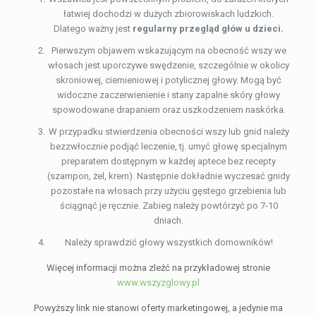
łatwiej dochodzi w dużych zbiorowiskach ludzkich.
Dlatego ważny jest
regularny przegląd głów u dzieci.
Pierwszym objawem wskazującym na obecność wszy we
włosach jest uporczywe swędzenie, szczególnie w okolicy
skroniowej, ciemieniowej i potylicznej głowy. Mogą być
widoczne zaczerwienienie i stany zapalne skóry głowy
spowodowane drapaniem oraz uszkodzeniem naskórka.
W przypadku stwierdzenia obecności wszy lub gnid należy
bezzwłocznie podjąć leczenie, tj. umyć głowę specjalnym
preparatem dostępnym w każdej aptece bez recepty
(szampon, żel, krem). Następnie dokładnie wyczesać gnidy
pozostałe na włosach przy użyciu gęstego grzebienia lub
ściągnąć je ręcznie. Zabieg należy powtórzyć po 7-10
dniach.
Należy sprawdzić głowy wszystkich domowników!
Więcej informacji można zleźć na przykładowej stronie
www.wszyzglowy.pl
Powyższy link nie stanowi oferty marketingowej, a jedynie ma