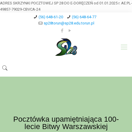
ADRES SKRZYNKI POCZTOWEJ SP 28 DO E-DORĘCZEŃ od 01.01.2025 r. AE:PL-
49857-79029-CBVCA-24
(56) 648-61-20
(56) 648-64-77
sp28torun@sp28.edu.torun.pl
Pocztówka upamiętniająca 100-
lecie Bitwy Warszawskiej