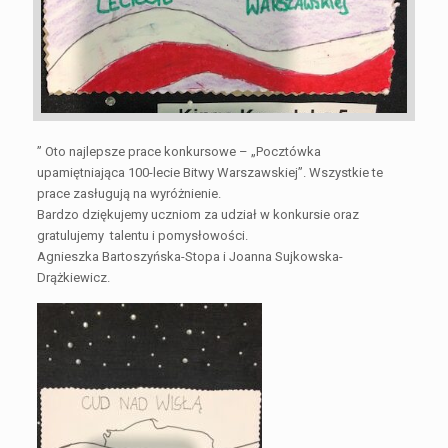
” Oto najlepsze prace konkursowe – „Pocztówka
upamiętniająca 100-lecie Bitwy Warszawskiej”. Wszystkie te
prace zasługują na wyróżnienie.
Bardzo dziękujemy uczniom za udział w konkursie oraz
gratulujemy talentu i pomysłowości.
Agnieszka Bartoszyńska-Stopa i Joanna Sujkowska-
Drążkiewicz.